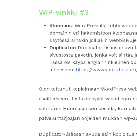
WIP-vinkki #3
Kloonaus
: WordPressillä tehty webb
domainin eri hakemistoon kloonaam
käytössä ainakin joillakin webbisivujen
Duplicator:
Duplicator-lisäosan avull
sivustosta paketin, jonka voit siirtä
Tässä ois käypä englanninkielinen o
aiheeseen:
https://www.youtube.co
Olen tottunut kopioimaan WordPress-webb
osoitteeseen. Jostakin syytä wipall.com-
solmuun. Huomasin sen kesällä, kun piti a
palveluntarjoajan ohjeiden mukaan wp-ad
Duplicator-lisäosan avulla sain kopioitua