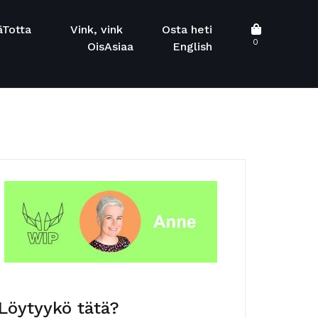
äTotta
Vink, vink
Osta heti
0
OisAsiaa
English
Löytyykö tätä?