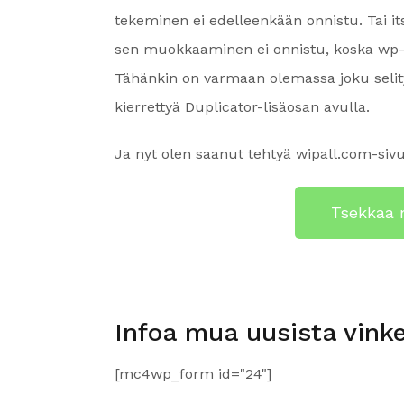
tekeminen ei edelleenkään onnistu. Tai i
sen muokkaaminen ei onnistu, koska wp-ad
Tähänkin on varmaan olemassa joku selit
kierrettyä Duplicator-lisäosan avulla.
Ja nyt olen saanut tehtyä wipall.com-siv
Tsekkaa 
Infoa mua uusista vinke
[mc4wp_form id="24"]