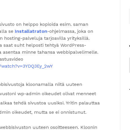
isivusto on helppo kopioida esim. saman
alla se
Installatraton
-ohjelmassa, joka on
 hosting-palveluja tarjoavilla yrityksillä.
a saat suht helposti tehtyä WordPress-
ä ja asentaa minne tahansa webbipalvelimelle.
pastusvideo
m/watch?v=3YDQ3Ey_2wY
isivustoja kloonamalla niitä uuteen
sivustoni wp-admin oikeudet olivat menneet
lkaa tehdä sivustoa uusiksi. Yritin palauttaa
min oikeudet, mutta se ei onnistunut.
 webbisivuston uuteen osoitteeseen. Kloonin