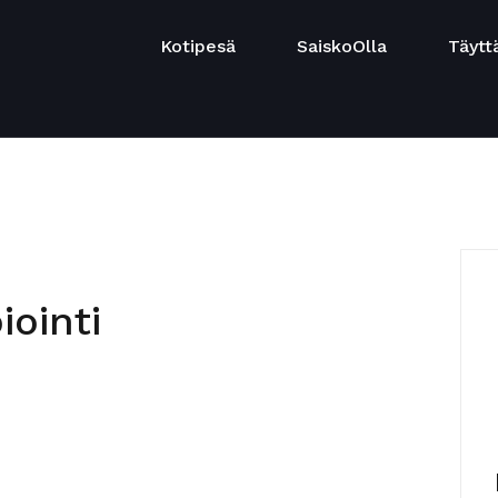
Kotipesä
SaiskoOlla
Täytt
ointi