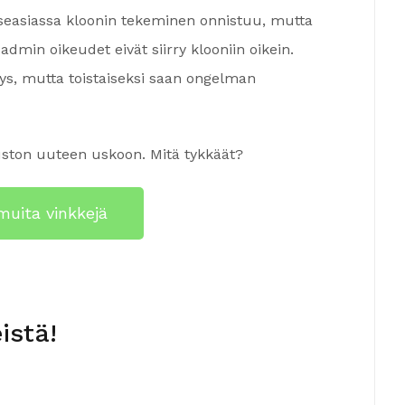
tseasiassa kloonin tekeminen onnistuu, mutta
min oikeudet eivät siirry klooniin oikein.
ys, mutta toistaiseksi saan ongelman
uston uuteen uskoon. Mitä tykkäät?
muita vinkkejä
istä!