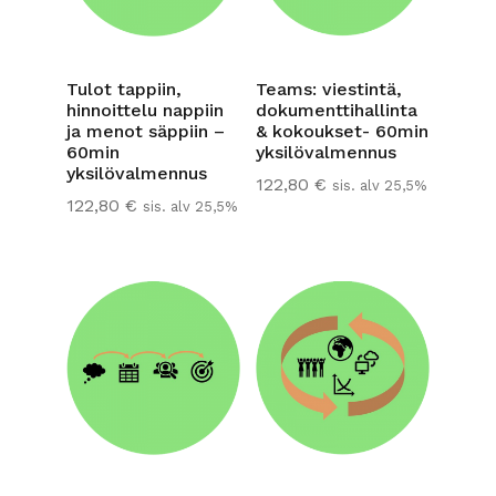
Tulot tappiin,
Teams: viestintä,
hinnoittelu nappiin
dokumenttihallinta
ja menot säppiin –
& kokoukset- 60min
60min
yksilövalmennus
yksilövalmennus
122,80
€
sis. alv 25,5%
122,80
€
sis. alv 25,5%