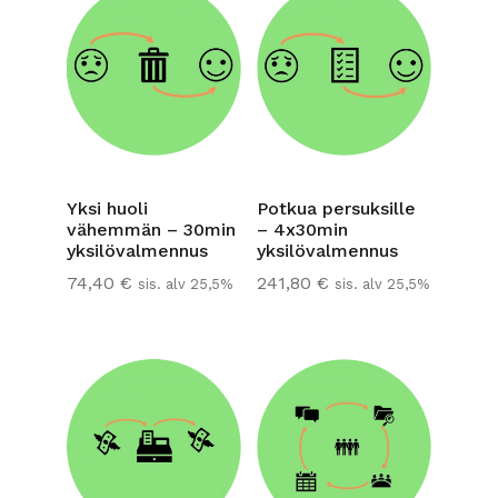
Yksi huoli
Potkua persuksille
vähemmän – 30min
– 4x30min
yksilövalmennus
yksilövalmennus
74,40
€
241,80
€
sis. alv 25,5%
sis. alv 25,5%