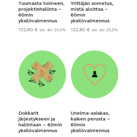
Yrittäjän sometus,
Tuumasta toimeen,
mistä aloittaa –
projektinhallinta –
60min
60min
yksilövalmennus
yksilövalmennus
122,80
€
122,80
€
sis. alv 25,5%
sis. alv 25,5%
Dokkarit
Unelma-asiakas,
järjestykseen ja
kaiken perusta –
hallintaan – 60min
60min
yksilövalmennus
yksilövalmennus