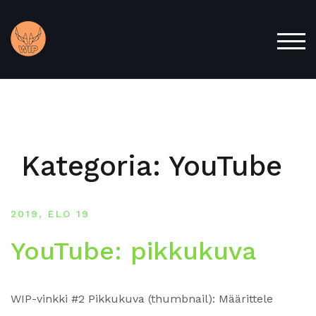
Skip
to
content
TOG
Kategoria:
YouTube
2019, ELO 19
YouTube: pikkukuva
WIP-vinkki #2 Pikkukuva (thumbnail): Määrittele