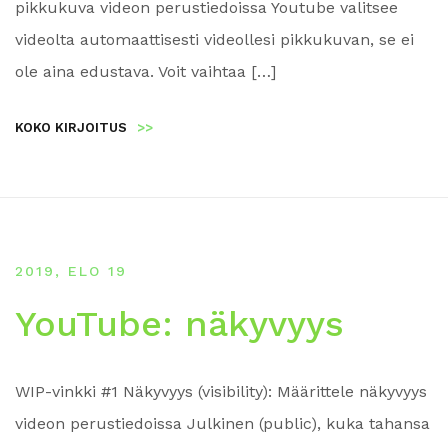
pikkukuva videon perustiedoissa Youtube valitsee
videolta automaattisesti videollesi pikkukuvan, se ei
ole aina edustava. Voit vaihtaa […]
KOKO KIRJOITUS
>>
2019, ELO 19
YouTube: näkyvyys
WIP-vinkki #1 Näkyvyys (visibility): Määrittele näkyvyys
videon perustiedoissa Julkinen (public), kuka tahansa