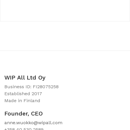
WIP All Ltd Oy
Business ID: FI28075258
Established 2017
Made in Finland
Founder, CEO
anne.wuokko@wipall.com
+358 40 530 2589