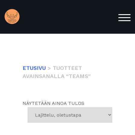
Skip
to
content
TOG
ETUSIVU
> TUOTTEET
AVAINSANALLA “TEAMS”
NÄYTETÄÄN AINOA TULOS