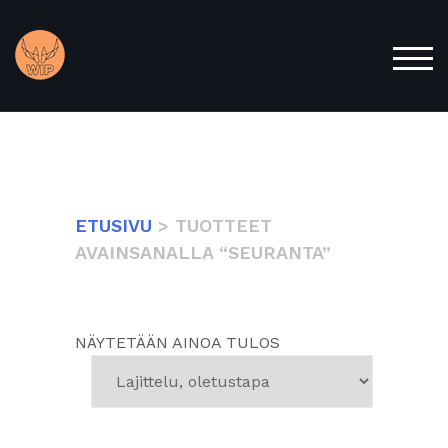
Skip
to
content
TOG
ETUSIVU
> TUOTTEET
AVAINSANALLA “SEURANTA”
NÄYTETÄÄN AINOA TULOS