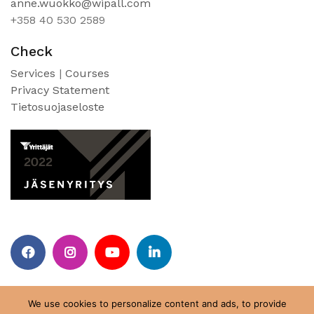
anne.wuokko@wipall.com
+358 40 530 2589
Check
Services
|
Courses
Privacy Statement
Tietosuojaseloste
Facebook
Instagram
Youtube
Linkedin
We use cookies to personalize content and ads, to provide