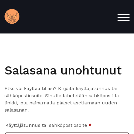
Skip
to
content
TOG
Salasana unohtunut
Etkö voi käyttää tiliäsi? Kirjoita käyttäjätunnus tai
sähköpostiosoite. Sinulle lähetetään sähköpostilla
linkki, jota painamalla pääset asettamaan uuden
salasanan.
Vaaditaan
Käyttäjätunnus tai sähköpostiosoite
*