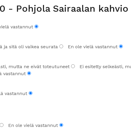
20 - Pohjola Sairaalan kahvio
vielä vastannut
ä ja sitä oli vaikea seurata
En ole vielä vastannut
eästi, mutta ne eivät toteutuneet
Ei esitetty selkeästi, m
lä vastannut
elä vastannut
En ole vielä vastannut