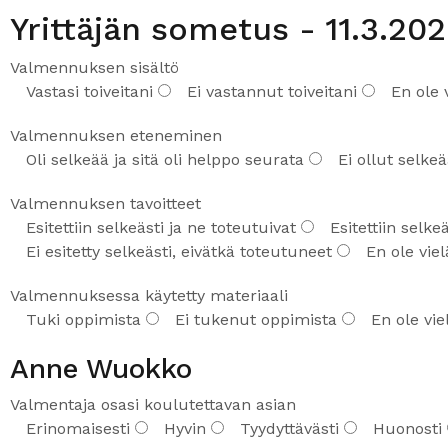
Yrittäjän sometus - 11.3.20
Valmennuksen sisältö
Vastasi toiveitani
Ei vastannut toiveitani
En ole 
Valmennuksen eteneminen
Oli selkeää ja sitä oli helppo seurata
Ei ollut selkeä
Valmennuksen tavoitteet
Esitettiin selkeästi ja ne toteutuivat
Esitettiin selk
Ei esitetty selkeästi, eivätkä toteutuneet
En ole vie
Valmennuksessa käytetty materiaali
Tuki oppimista
Ei tukenut oppimista
En ole vi
Anne Wuokko
Valmentaja osasi koulutettavan asian
Erinomaisesti
Hyvin
Tyydyttävästi
Huonosti