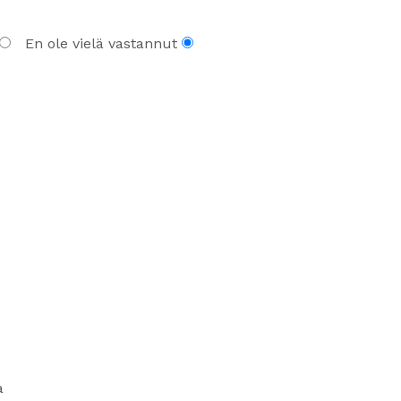
En ole vielä vastannut
a